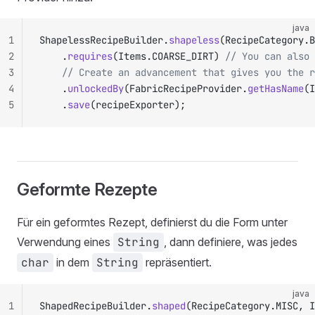
java
1
ShapelessRecipeBuilder.
shapeless
(RecipeCategory.B
2
		.
requires
(Items.COARSE_DIRT) 
// You can also 
3
		// Create an advancement that gives you the 
4
		.
unlockedBy
(FabricRecipeProvider.
getHasName
(I
5
		.
save
(recipeExporter);
Geformte Rezepte
Für ein geformtes Rezept, definierst du die Form unter
Verwendung eines
String
, dann definiere, was jedes
char
in dem
String
repräsentiert.
java
1
ShapedRecipeBuilder.
shaped
(RecipeCategory.MISC, I