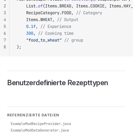
2
		List.
of
(Items.BREAD, Items.COOKIE, Items.HAY_
3
		RecipeCategory.FOOD, 
// Category
4
		Items.WHEAT, 
// Output
5
		0.1f
, 
// Experience
6
		300
, 
// Cooking time
7
		"food_to_wheat"
 // group
8
);
Benutzerdefinierte Rezepttypen
REFERENZIERTE DATEIEN
ExampleModRecipeProvider.java
ExampleModDataGenerator.java