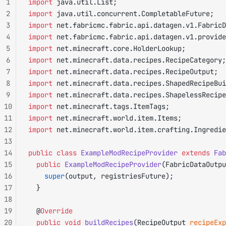
1
import
 java.util.List;
2
import
 java.util.concurrent.CompletableFuture;
3
import
 net.fabricmc.fabric.api.datagen.v1.FabricD
4
import
 net.fabricmc.fabric.api.datagen.v1.provide
5
import
 net.minecraft.core.HolderLookup;
6
import
 net.minecraft.data.recipes.RecipeCategory;
7
import
 net.minecraft.data.recipes.RecipeOutput;
8
import
 net.minecraft.data.recipes.ShapedRecipeBui
9
import
 net.minecraft.data.recipes.ShapelessRecipe
10
import
 net.minecraft.tags.ItemTags;
11
import
 net.minecraft.world.item.Items;
12
import
 net.minecraft.world.item.crafting.Ingredie
13
14
public
 class
 ExampleModRecipeProvider
 extends
 Fab
15
	public
 ExampleModRecipeProvider
(FabricDataOutpu
16
		super
(output, registriesFuture);
17
	}
18
19
	@
Override
20
	public
 void
 buildRecipes
(RecipeOutput 
recipeExp