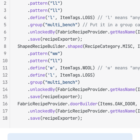
2
		.
pattern
(
"ll"
)
3
		.
pattern
(
"ll"
)
4
		.
define
(
'l'
, ItemTags.LOGS) 
// 'l' means "any
5
		.
group
(
"multi_bench"
) 
// Put it in a group ca
6
		.
unlockedBy
(FabricRecipeProvider.
getHasName
(I
7
		.
save
(recipeExporter);
8
ShapedRecipeBuilder.
shaped
(RecipeCategory.MISC, I
9
		.
pattern
(
"ww"
)
10
		.
pattern
(
"ll"
)
11
		.
define
(
'w'
, ItemTags.WOOL) 
// 'w' means "any
12
		.
define
(
'l'
, ItemTags.LOGS)
13
		.
group
(
"multi_bench"
)
14
		.
unlockedBy
(FabricRecipeProvider.
getHasName
(I
15
		.
save
(recipeExporter);
16
FabricRecipeProvider.
doorBuilder
(Items.OAK_DOOR, 
17
		.
unlockedBy
(FabricRecipeProvider.
getHasName
(I
18
		.
save
(recipeExporter);