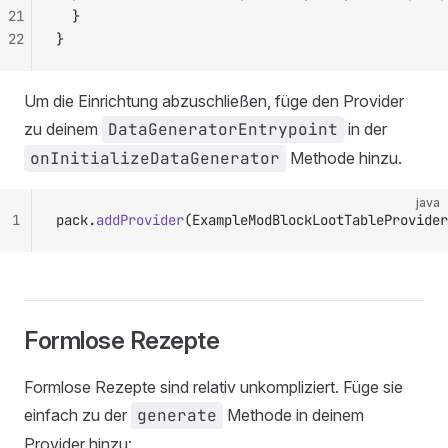
21
	}
22
}
Um die Einrichtung abzuschließen, füge den Provider
zu deinem
DataGeneratorEntrypoint
in der
onInitializeDataGenerator
Methode hinzu.
java
1
pack.
addProvider
(ExampleModBlockLootTableProvider
Formlose Rezepte
Formlose Rezepte sind relativ unkompliziert. Füge sie
einfach zu der
generate
Methode in deinem
Provider hinzu: