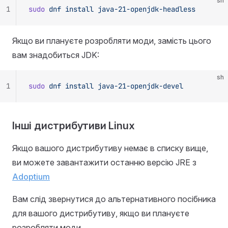
sh
1
sudo
 dnf
 install
 java-21-openjdk-headless
Якщо ви плануєте розробляти моди, замість цього
вам знадобиться JDK:
sh
1
sudo
 dnf
 install
 java-21-openjdk-devel
Інші дистрибутиви Linux
Якщо вашого дистрибутиву немає в списку вище,
ви можете завантажити останню версію JRE з
Adoptium
Вам слід звернутися до альтернативного посібника
для вашого дистрибутиву, якщо ви плануєте
розробляти моди.