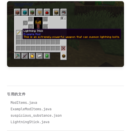
引用的文件
ModItems.java
ExampleModItems.java
suspicious_substance.json
LightningStick.java