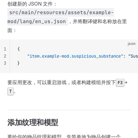
创建新的 JSON 文件：
src/main/resources/assets/example-
mod/lang/en_us.json
，并将翻译键和名称放在里
面：
json
1
{
2
    "item.example-mod.suspicious_substance"
: 
"Sus
3
}
要应用更改，可以重启游戏，或者构建模组并按下
+
F3
。
T
添加纹理和模型
要给你的物品纹理和模型，先简单地为物品创建一个