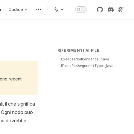
i
Codice
RIFERIMENTI AI FILE
ExampleModCommands.java
BlockPosArgumentType.java
eno recenti
 il che significa
. Ogni nodo può
 che dovrebbe