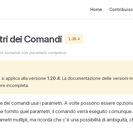
Main Navigation
Home
Contribuisc
ri dei Comandi
1.20.4
re comandi con parametri complessi.
si applica alla versione
1.20.4
. La documentazione delle versioni m
re incompleta.
e dei comandi usa i parametri. A volte possono essere opzionali,
e fornito quel parametri, il comando verrà eseguito comunque
rametri multipli, ma ricorda che c'è una possibilità di ambiguità,