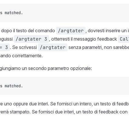
s matched.
, dopo il testo del comando
/argtater
, dovresti inserire un 
eguissi
/argtater 3
, otterresti il messaggio feedback
Cal
= 3
. Se scrivessi
/argtater
senza parametri, non sarebbe p
mando correttamente.
giungiamo un secondo parametro opzionale:
s matched.
re uno oppure due interi. Se fornisci un intero, un testo di fee
errà stampato. Se fornisci due interi, un testo di feedback con 