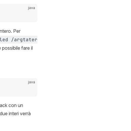
java
intero. Per
led /argtater
ossibile fare il
java
dback con un
due interi verrà