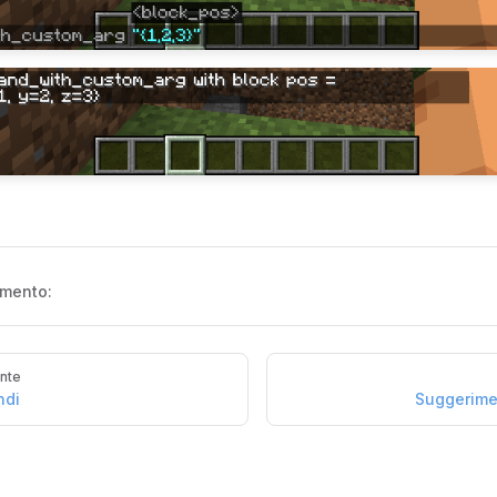
amento:
nte
ndi
Suggerime