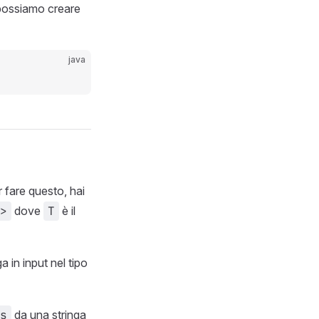
i possiamo creare
java
r fare questo, hai
>
dove
T
è il
ga in input nel tipo
s
da una stringa