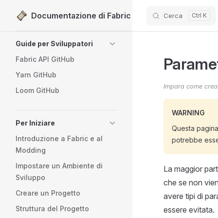
Documentazione di Fabric
Cerca
Passa al contenuto
Sidebar Navigation
Guide per Sviluppatori
Paramet
Fabric API GitHub
Yarn GitHub
Impara come crea
Loom GitHub
WARNING
Per Iniziare
Questa pagina 
Introduzione a Fabric e al
potrebbe esse
Modding
Impostare un Ambiente di
La maggior part
Sviluppo
che se non vien
Creare un Progetto
avere tipi di pa
Struttura del Progetto
essere evitata.