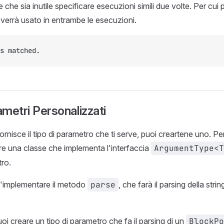
 che sia inutile specificare esecuzioni simili due volte. Per cu
errà usato in entrambe le esecuzioni.
s matched.
ametri Personalizzati
ornisce il tipo di parametro che ti serve, puoi creartene uno. Pe
re una classe che implementa l'interfaccia
ArgumentType<T
tro.
d'implementare il metodo
parse
, che farà il parsing della strin
oi creare un tipo di parametro che fa il parsing di un
BlockPo