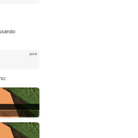
assando
java
no: