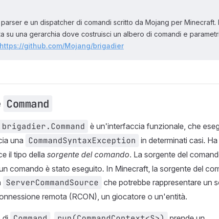
 parser e un dispatcher di comandi scritto da Mojang per Minecraft. È
 su una gerarchia dove costruisci un albero di comandi e parametri
https://github.com/Mojang/brigadier
e
Command
.brigadier.Command
è un'interfaccia funzionale, che ese
ncia una
CommandSyntaxException
in determinati casi. Ha
e il tipo della
sorgente del comando
. La sorgente del comand
 un comando è stato eseguito. In Minecraft, la sorgente del c
a
ServerCommandSource
che potrebbe rappresentare un s
onnessione remota (RCON), un giocatore o un'entità.
 di
Command
,
run(CommandContext<S>)
prende un