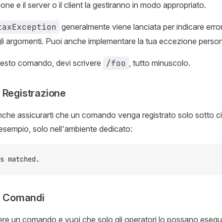
one e il server o il client la gestiranno in modo appropriato.
taxException
generalmente viene lanciata per indicare errori
i argomenti. Puoi anche implementare la tua eccezione person
uesto comando, devi scrivere
/foo
, tutto minuscolo.
 Registrazione
nche assicurarti che un comando venga registrato solo sotto c
 esempio, solo nell'ambiente dedicato:
s matched.
ei Comandi
re un comando e vuoi che solo gli operatori lo possano esegu