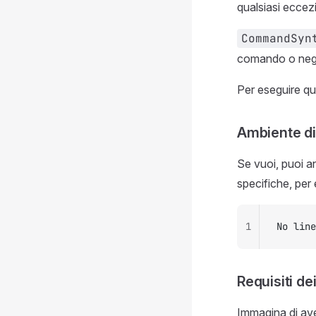
qualsiasi eccezi
CommandSyn
comando o negl
Per eseguire q
Ambiente di
Se vuoi, puoi a
specifiche, per
1
No line
Requisiti d
Immagina di ave