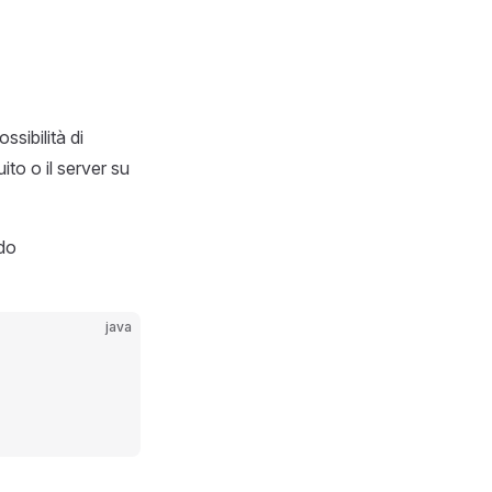
sibilità di
ito o il server su
do
java