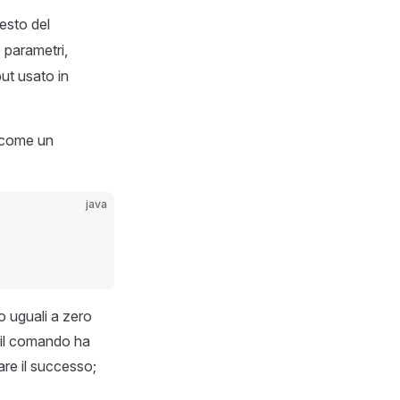
esto del
 parametri,
put usato in
o come un
java
 o uguali a zero
e il comando ha
are il successo;