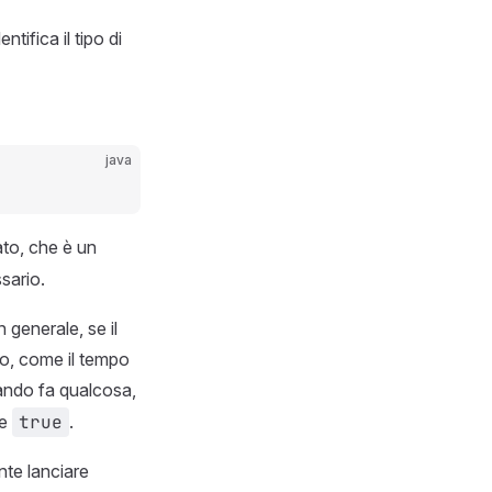
entifica il tipo di
java
ato, che è un
sario.
 generale, se il
o, come il tempo
mando fa qualcosa,
re
true
.
nte lanciare