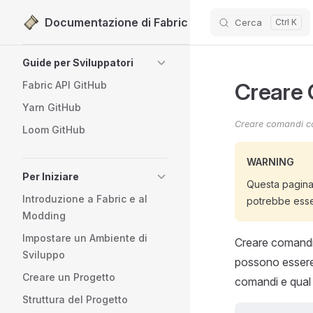
Documentazione di Fabric
Cerca
Passa al contenuto
Sidebar Navigation
Guide per Sviluppatori
Creare
Fabric API GitHub
Yarn GitHub
Creare comandi co
Loom GitHub
WARNING
Per Iniziare
Questa pagina 
Introduzione a Fabric e al
potrebbe esse
Modding
Impostare un Ambiente di
Creare comandi 
Sviluppo
possono essere 
Creare un Progetto
comandi e qual è
Struttura del Progetto