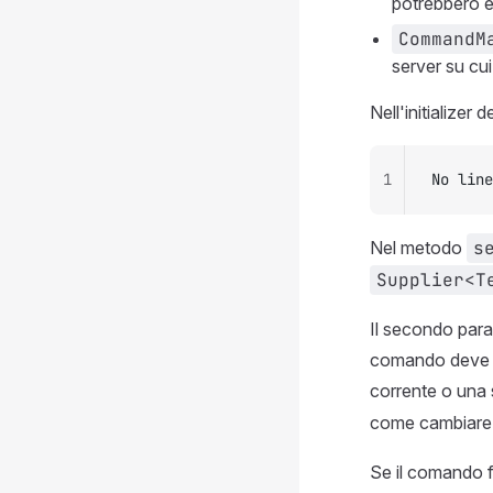
potrebbero e
CommandM
server su cui
Nell'initializer
1
No line
Nel metodo
s
Supplier<T
Il secondo param
comando deve o
corrente o una 
come cambiare i
Se il comando f