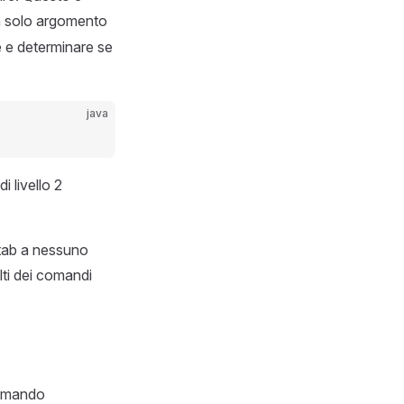
 solo argomento
e e determinare se
java
 livello 2
 tab a nessuno
lti dei comandi
comando