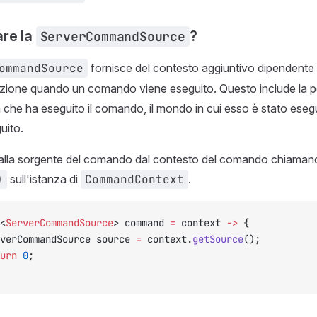
re la
?
ServerCommandSource
ommandSource
fornisce del contesto aggiuntivo dipendente
zione quando un comando viene eseguito. Questo include la pos
à che ha eseguito il comando, il mondo in cui esso è stato esegu
uito.
alla sorgente del comando dal contesto del comando chiaman
)
sull'istanza di
CommandContext
.
<
ServerCommandSource
> command 
=
 context 
->
 {
verCommandSource source 
=
 context.
getSource
();
urn
 0
;