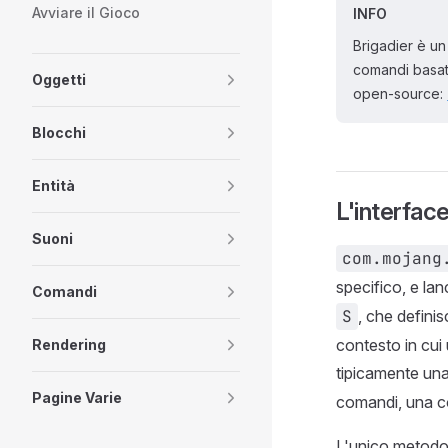
Avviare il Gioco
INFO
Brigadier è un
comandi basata
Oggetti
open-source:
Blocchi
Entità
L'interfac
Suoni
com.mojang
specifico, e la
Comandi
S
, che definisc
contesto in cui
Rendering
tipicamente un
Pagine Varie
comandi, una c
L'unico metodo