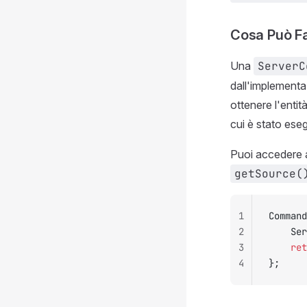
Cosa Può Fa
Una
ServerC
dall'implementa
ottenere l'entit
cui è stato eseg
Puoi accedere 
getSource(
1
Command
2
    Ser
3
    ret
4
};