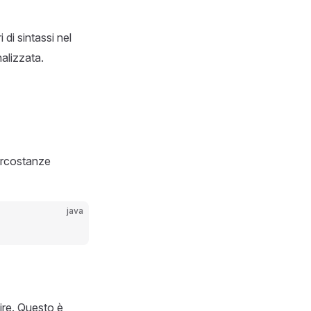
 di sintassi nel
alizzata.
ircostanze
java
ire. Questo è