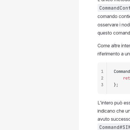
CommandCon
comando contie
osservare i nodi
questo comand
Come altre int
riferimento a u
1
Command
2
    ret
3
};
L'intero può ess
indicano che un
avuto successo 
Command#SI