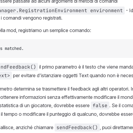
ssere passate ad alcuni argomenti di metodi di comandi
anager.RegistrationEnvironment environment
- Id
 i comandi vengono registrati.
 della mod, registriamo un semplice comando:
s matched.
endFeedback()
il primo parametro è il testo che viene mand
ext>
per evitare d'istanziare oggetti Text quando non è neces
etro determina se trasmettere il feedback agli altri operatori. In
ttenere informazioni senza effettivamente modificare il mond
statistica di un giocatore, dovrebbe essere
false
. Se il co
l tempo o modificare il punteggio di qualcuno, dovrebbe esse
allisce, anziché chiamare
sendFeedback()
, puoi direttame