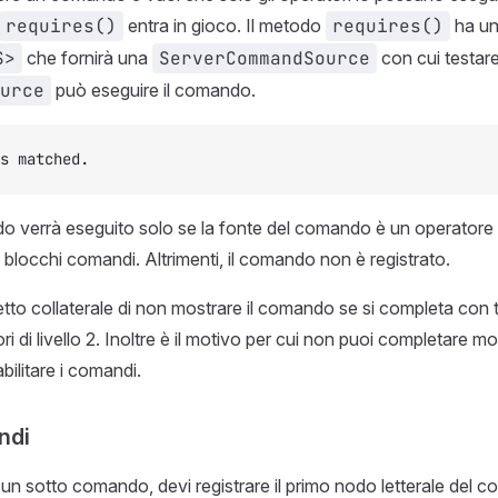
requires()
entra in gioco. Il metodo
requires()
ha un
S>
che fornirà una
ServerCommandSource
con cui testar
urce
può eseguire il comando.
s matched.
verrà eseguito solo se la fonte del comando è un operatore di
i blocchi comandi. Altrimenti, il comando non è registrato.
etto collaterale di non mostrare il comando se si completa con
i di livello 2. Inoltre è il motivo per cui non puoi completare mo
bilitare i comandi.
ndi
un sotto comando, devi registrare il primo nodo letterale del 