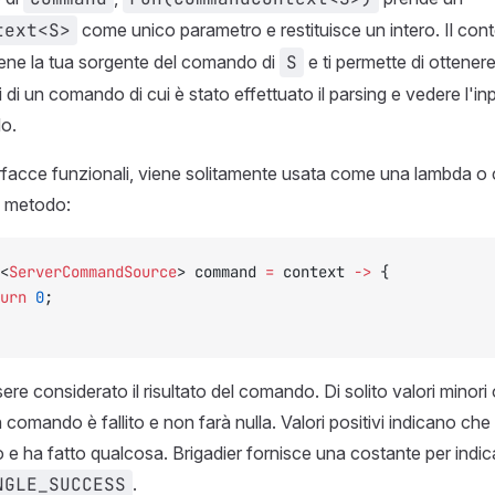
text<S>
come unico parametro e restituisce un intero. Il cont
ne la tua sorgente del comando di
S
e ti permette di ottenere
 di un comando di cui è stato effettuato il parsing e vedere l'in
o.
erfacce funzionali, viene solitamente usata come una lambda 
n metodo:
<
ServerCommandSource
> command 
=
 context 
->
 {
urn
 0
;
ere considerato il risultato del comando. Di solito valori minori
 comando è fallito e non farà nulla. Valori positivi indicano ch
e ha fatto qualcosa. Brigadier fornisce una costante per indic
NGLE_SUCCESS
.