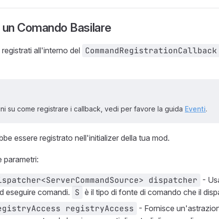
e un Comando Basilare
egistrati all'interno del
CommandRegistrationCallback
ni su come registrare i callback, vedi per favore la guida
Eventi
.
e essere registrato nell'initializer della tua mod.
e parametri:
ispatcher<ServerCommandSource> dispatcher
- Usa
ed eseguire comandi.
S
è il tipo di fonte di comando che il dis
egistryAccess registryAccess
- Fornisce un'astrazion