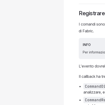
Registrar
I comandi sono r
di Fabric.
INFO
Per informazio
L'evento dovrebb
Il callback ha tr
CommandD
analizzare, 
CommandR