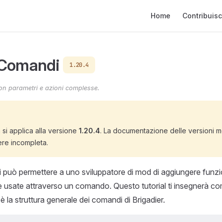
Main Navigation
Home
Contribuisc
 Comandi
1.20.4
n parametri e azioni complesse.
si applica alla versione
1.20.4
. La documentazione delle versioni m
re incompleta.
può permettere a uno sviluppatore di mod di aggiungere funzi
usate attraverso un comando. Questo tutorial ti insegnerà co
 la struttura generale dei comandi di Brigadier.