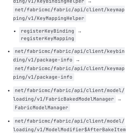
ding/v1/KeyBindingHelper
→
net/fabricmc/fabric/api/client/keymap
ping/v1/KeyMappingHelper
registerKeyBinding
→
registerKeyMapping
net/fabricmc/fabric/api/client/keybin
ding/v1/package-info
→
net/fabricmc/fabric/api/client/keymap
ping/v1/package-info
net/fabricmc/fabric/api/client/model/
loading/v1/FabricBakedModelManager
→
FabricModelManager
net/fabricmc/fabric/api/client/model/
loading/v1/ModelModifier$AfterBakeItem