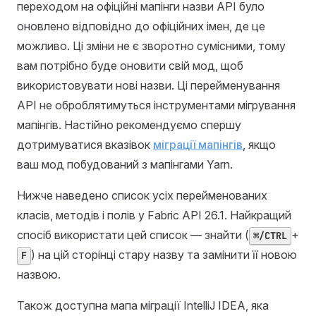
переходом на офіційні мапінги назви API було
оновлено відповідно до офіційних імен, де це
можливо. Ці зміни не є зворотно сумісними, тому
вам потрібно буде оновити свій мод, щоб
використовувати нові назви. Ці перейменування
API не оброблятимуться інструментами мігрування
мапінгів. Настійно рекомендуємо спершу
дотримуватися вказівок
міграції мапінгів
, якщо
ваш мод побудований з мапінгами Yarn.
Нижче наведено список усіх перейменованих
класів, методів і полів у Fabric API 26.1. Найкращий
спосіб використати цей список — знайти (
+
⌘/CTRL
) на цій сторінці стару назву та замінити її новою
F
назвою.
Також доступна мапа міграції IntelliJ IDEA, яка