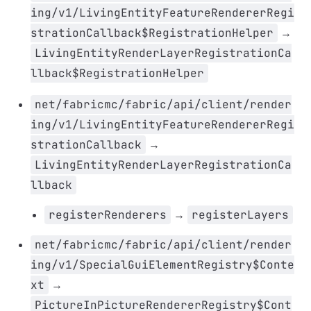
ing/v1/LivingEntityFeatureRendererRegi
strationCallback$RegistrationHelper
→
LivingEntityRenderLayerRegistrationCa
llback$RegistrationHelper
net/fabricmc/fabric/api/client/render
ing/v1/LivingEntityFeatureRendererRegi
strationCallback
→
LivingEntityRenderLayerRegistrationCa
llback
registerRenderers
→
registerLayers
net/fabricmc/fabric/api/client/render
ing/v1/SpecialGuiElementRegistry$Conte
xt
→
PictureInPictureRendererRegistry$Cont