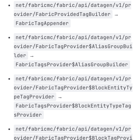
net/fabricmc/fabric/api/datagen/v1/pr
ovider/FabricProvidedTagBuilder
→
FabricTagAppender
net/fabricmc/fabric/api/datagen/v1/pr
ovider/FabricTagProvider$AliasGroupBui
lder
→
FabricTagsProvider$AliasGroupBuilder
net/fabricmc/fabric/api/datagen/v1/pr
ovider/FabricTagProvider$BlockEntityTy
peTagProvider
→
FabricTagsProvider$BlockEntityTypeTag
sProvider
net/fabricmc/fabric/api/datagen/v1/pr
ovider/FabricTagProvider$BlockTagProvi