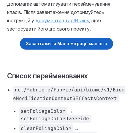
допомагає автоматизувати перейменування
класів. Після завантаження дотримуйтесь
інструкцій у
документації JetBrains
, щоб
застосувати його до свого проєкту.
Завантажити Мапа міграції мапінгів
Список перейменованих
net/fabricmc/fabric/api/biome/v1/Biom
eModificationContext$EffectsContext
setFoliageColor
→
setFoliageColorOverride
clearFoliageColor
→