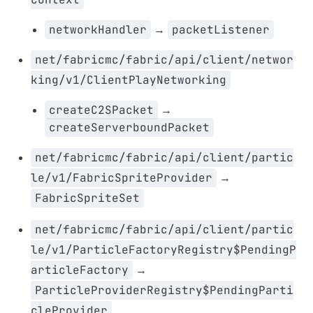
networkHandler
→
packetListener
net/fabricmc/fabric/api/client/networ
king/v1/ClientPlayNetworking
createC2SPacket
→
createServerboundPacket
net/fabricmc/fabric/api/client/partic
le/v1/FabricSpriteProvider
→
FabricSpriteSet
net/fabricmc/fabric/api/client/partic
le/v1/ParticleFactoryRegistry$PendingP
articleFactory
→
ParticleProviderRegistry$PendingParti
cleProvider