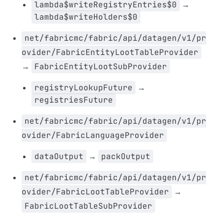
lambda$writeRegistryEntries$0
→
lambda$writeHolders$0
net/fabricmc/fabric/api/datagen/v1/pr
ovider/FabricEntityLootTableProvider
→
FabricEntityLootSubProvider
registryLookupFuture
→
registriesFuture
net/fabricmc/fabric/api/datagen/v1/pr
ovider/FabricLanguageProvider
dataOutput
→
packOutput
net/fabricmc/fabric/api/datagen/v1/pr
ovider/FabricLootTableProvider
→
FabricLootTableSubProvider