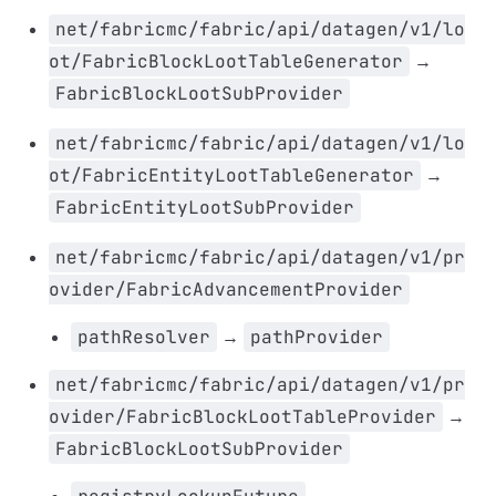
net/fabricmc/fabric/api/datagen/v1/lo
ot/FabricBlockLootTableGenerator
→
FabricBlockLootSubProvider
net/fabricmc/fabric/api/datagen/v1/lo
ot/FabricEntityLootTableGenerator
→
FabricEntityLootSubProvider
net/fabricmc/fabric/api/datagen/v1/pr
ovider/FabricAdvancementProvider
pathResolver
→
pathProvider
net/fabricmc/fabric/api/datagen/v1/pr
ovider/FabricBlockLootTableProvider
→
FabricBlockLootSubProvider