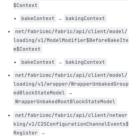
$Context
bakeContext
→
bakingContext
net/fabricmc/fabric/api/client/model/
loading/v1/ModelModifier$BeforeBakeIte
m$Context
bakeContext
→
bakingContext
net/fabricmc/fabric/api/client/model/
loading/v1/wrapper/WrapperUnbakedGroup
edBlockStateModel
→
WrapperUnbakedRootBlockStateModel
net/fabricmc/fabric/api/client/networ
king/v1/C2SConfigurationChannelEvents$
Register
→