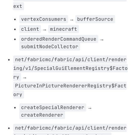
ext
vertexConsumers
→
bufferSource
client
→
minecraft
orderedRenderCommandQueue
→
submitNodeCollector
net/fabricmc/fabric/api/client/render
ing/v1/SpecialGuiElementRegistry$Facto
ry
→
PictureInPictureRendererRegistry$Fact
ory
createSpecialRenderer
→
createRenderer
net/fabricmc/fabric/api/client/render