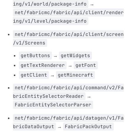
ing/v1/world/package-info
→
net/fabricmc/fabric/api/client/render
ing/v1/level/package-info
net/fabricmc/fabric/api/client/screen
/v1/Screens
getButtons
→
getWidgets
getTextRenderer
→
getFont
getClient
→
getMinecraft
net/fabricmc/fabric/api/command/v2/Fa
bricEntitySelectorReader
→
FabricEntitySelectorParser
net/fabricmc/fabric/api/datagen/v1/Fa
bricDataOutput
→
FabricPackOutput