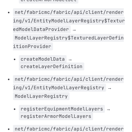
net/fabricmc/fabric/api/client/render
ing/v1/EntityModelLayerRegistry$Textur
edModelDataProvider
→
ModelLayerRegistry$TexturedLayerDefin
itionProvider
createModelData
→
createLayerDefinition
net/fabricmc/fabric/api/client/render
ing/v1/EntityModelLayerRegistry
→
ModelLayerRegistry
registerEquipmentModelLayers
→
registerArmorModelLayers
net/fabricmc/fabric/api/client/render