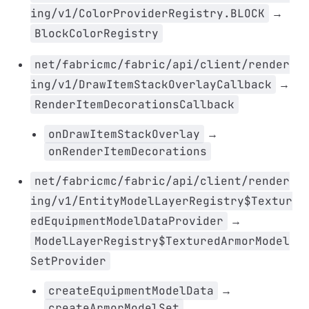
ing/v1/ColorProviderRegistry.BLOCK
→
BlockColorRegistry
net/fabricmc/fabric/api/client/render
ing/v1/DrawItemStackOverlayCallback
→
RenderItemDecorationsCallback
onDrawItemStackOverlay
→
onRenderItemDecorations
net/fabricmc/fabric/api/client/render
ing/v1/EntityModelLayerRegistry$Textur
edEquipmentModelDataProvider
→
ModelLayerRegistry$TexturedArmorModel
SetProvider
createEquipmentModelData
→
createArmorModelSet