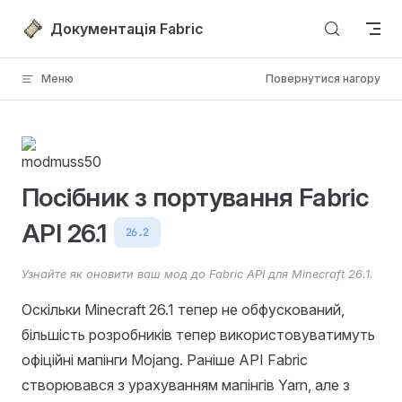
Перейти до вмісту
Документація Fabric
Меню
Повернутися нагору
Посібник з портування Fabric
API 26.1
26.2
Узнайте як оновити ваш мод до Fabric API для Minecraft 26.1.
Оскільки Minecraft 26.1 тепер не обфускований,
більшість розробників тепер використовуватимуть
офіційні мапінги Mojang. Раніше API Fabric
створювався з урахуванням мапінгів Yarn, але з