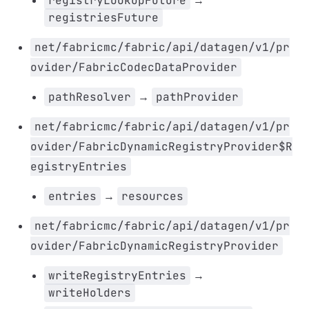
registryLookupFuture
→
registriesFuture
net/fabricmc/fabric/api/datagen/v1/pr
ovider/FabricCodecDataProvider
pathResolver
→
pathProvider
net/fabricmc/fabric/api/datagen/v1/pr
ovider/FabricDynamicRegistryProvider$R
egistryEntries
entries
→
resources
net/fabricmc/fabric/api/datagen/v1/pr
ovider/FabricDynamicRegistryProvider
writeRegistryEntries
→
writeHolders