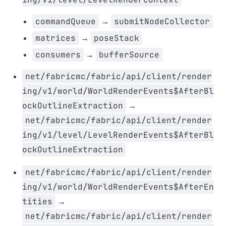
commandQueue
→
submitNodeCollector
matrices
→
poseStack
consumers
→
bufferSource
net/fabricmc/fabric/api/client/render
ing/v1/world/WorldRenderEvents$AfterBl
ockOutlineExtraction
→
net/fabricmc/fabric/api/client/render
ing/v1/level/LevelRenderEvents$AfterBl
ockOutlineExtraction
net/fabricmc/fabric/api/client/render
ing/v1/world/WorldRenderEvents$AfterEn
tities
→
net/fabricmc/fabric/api/client/render