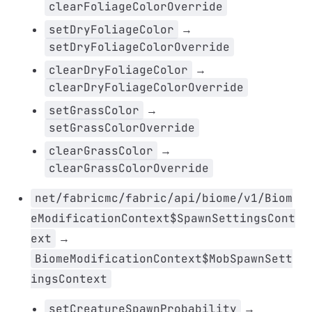
clearFoliageColorOverride
setDryFoliageColor
→
setDryFoliageColorOverride
clearDryFoliageColor
→
clearDryFoliageColorOverride
setGrassColor
→
setGrassColorOverride
clearGrassColor
→
clearGrassColorOverride
net/fabricmc/fabric/api/biome/v1/Biom
eModificationContext$SpawnSettingsCont
ext
→
BiomeModificationContext$MobSpawnSett
ingsContext
setCreatureSpawnProbability
→