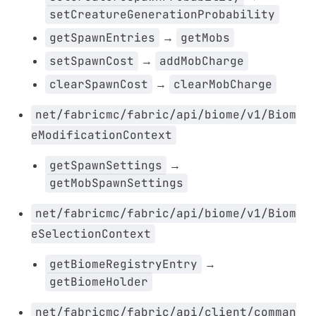
setCreatureGenerationProbability
getSpawnEntries
→
getMobs
setSpawnCost
→
addMobCharge
clearSpawnCost
→
clearMobCharge
net/fabricmc/fabric/api/biome/v1/Biom
eModificationContext
getSpawnSettings
→
getMobSpawnSettings
net/fabricmc/fabric/api/biome/v1/Biom
eSelectionContext
getBiomeRegistryEntry
→
getBiomeHolder
net/fabricmc/fabric/api/client/comman