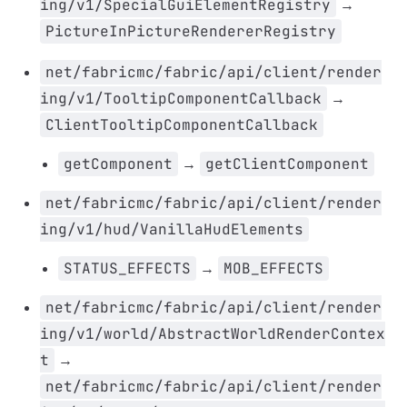
ing/v1/SpecialGuiElementRegistry
→
PictureInPictureRendererRegistry
net/fabricmc/fabric/api/client/render
ing/v1/TooltipComponentCallback
→
ClientTooltipComponentCallback
getComponent
→
getClientComponent
net/fabricmc/fabric/api/client/render
ing/v1/hud/VanillaHudElements
STATUS_EFFECTS
→
MOB_EFFECTS
net/fabricmc/fabric/api/client/render
ing/v1/world/AbstractWorldRenderContex
t
→
net/fabricmc/fabric/api/client/render