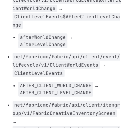
lifecycle/v1/ClientWorldEvents$AfterCl
ientWorldChange
→
ClientLevelEvents$AfterClientLevelCha
nge
afterWorldChange
→
afterLevelChange
net/fabricmc/fabric/api/client/event/
lifecycle/v1/ClientWorldEvents
→
ClientLevelEvents
AFTER_CLIENT_WORLD_CHANGE
→
AFTER_CLIENT_LEVEL_CHANGE
net/fabricmc/fabric/api/client/itemgr
oup/v1/FabricCreativeInventoryScreen
→