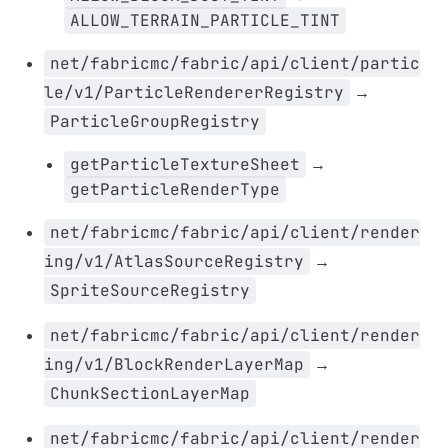
ALLOW_TERRAIN_PARTICLE_TINT
net/fabricmc/fabric/api/client/partic
le/v1/ParticleRendererRegistry
→
ParticleGroupRegistry
getParticleTextureSheet
→
getParticleRenderType
net/fabricmc/fabric/api/client/render
ing/v1/AtlasSourceRegistry
→
SpriteSourceRegistry
net/fabricmc/fabric/api/client/render
ing/v1/BlockRenderLayerMap
→
ChunkSectionLayerMap
net/fabricmc/fabric/api/client/render