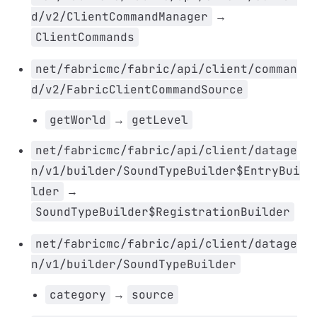
d/v2/ClientCommandManager
→
ClientCommands
net/fabricmc/fabric/api/client/comman
d/v2/FabricClientCommandSource
getWorld
→
getLevel
net/fabricmc/fabric/api/client/datage
n/v1/builder/SoundTypeBuilder$EntryBui
lder
→
SoundTypeBuilder$RegistrationBuilder
net/fabricmc/fabric/api/client/datage
n/v1/builder/SoundTypeBuilder
category
→
source