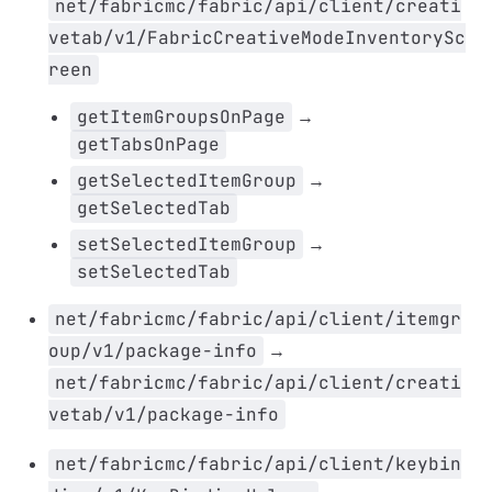
net/fabricmc/fabric/api/client/creati
vetab/v1/FabricCreativeModeInventorySc
reen
getItemGroupsOnPage
→
getTabsOnPage
getSelectedItemGroup
→
getSelectedTab
setSelectedItemGroup
→
setSelectedTab
net/fabricmc/fabric/api/client/itemgr
oup/v1/package-info
→
net/fabricmc/fabric/api/client/creati
vetab/v1/package-info
net/fabricmc/fabric/api/client/keybin