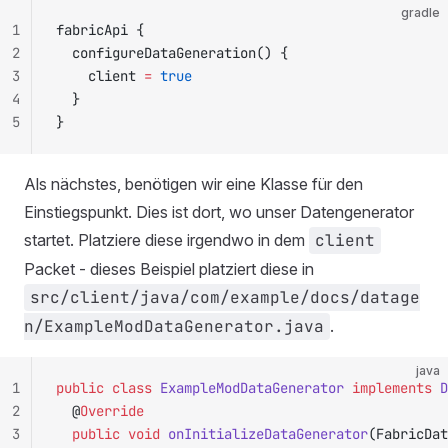
gradle
1
fabricApi {
2
	configureDataGeneration() {
3
		client 
=
 true
4
	}
5
}
Als nächstes, benötigen wir eine Klasse für den
Einstiegspunkt. Dies ist dort, wo unser Datengenerator
startet. Platziere diese irgendwo in dem
client
Packet - dieses Beispiel platziert diese in
src/client/java/com/example/docs/datage
n/ExampleModDataGenerator.java
.
java
1
public
 class
 ExampleModDataGenerator
 implements
 D
2
	@
Override
3
	public
 void
 onInitializeDataGenerator
(FabricDat