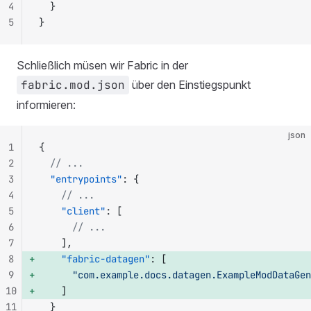
4
	}
5
}
Schließlich müsen wir Fabric in der
fabric.mod.json
über den Einstiegspunkt
informieren:
json
1
{
2
  // ...
3
  "entrypoints"
: {
4
    // ...
5
    "client"
: [
6
      // ...
7
    ],
8
    "fabric-datagen"
: [ 
9
      "com.example.docs.datagen.ExampleModDataGen
10
    ] 
11
  }