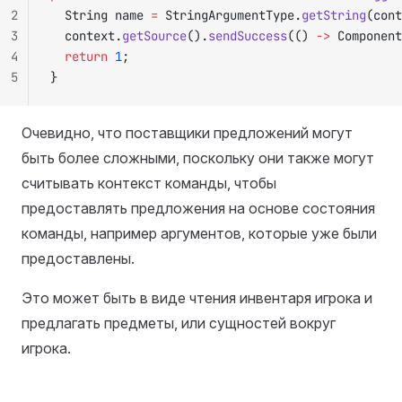
2
	String name 
=
 StringArgumentType.
getString
(cont
3
	context.
getSource
().
sendSuccess
(() 
->
 Component
4
	return
 1
;
5
}
Очевидно, что поставщики предложений могут
быть более сложными, поскольку они также могут
считывать контекст команды, чтобы
предоставлять предложения на основе состояния
команды, например аргументов, которые уже были
предоставлены.
Это может быть в виде чтения инвентаря игрока и
предлагать предметы, или сущностей вокруг
игрока.