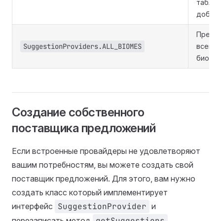
табли
добычи
Предл
SuggestionProviders.ALL_BIOMES
всево
биомы.
Создание собственного
поставщика предложений
Если встроенные провайдеры не удовлетворяют
вашим потребностям, вы можете создать свой
поставщик предложений. Для этого, вам нужно
создать класс который имплементирует
интерфейс
SuggestionProvider
и
перезаписать метод
getSuggestions
.