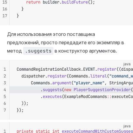
15
		return
 builder.
buildFuture
();
16
	}
17
}
Для использования этого поставщика
предложений, просто передадите его экземпляр в
метод
.suggests
в конструктор аргументов.
java
1
CommandRegistrationCallback.EVENT.
register
((dispa
2
	dispatcher.
register
(Commands.
literal
(
"command_w
3
			Commands.
argument
(
"player_name"
, StringArgu
4
					.
suggests
(
new
 PlayerSuggestionProvider
(
5
					.
executes
(ExampleModCommands
::
executeCo
6
	));
7
});
java
1
private
 static
 int
 executeCommandWithCustomSugges