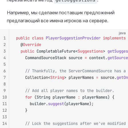
Например, мы сделаем поставщик предложений
предлагающий все имена игроков на сервере.
java
1
public
 class
 PlayerSuggestionProvider
 implements
 
2
	@
Override
3
	public
 CompletableFuture<
Suggestions
> 
getSugges
4
		CommandSourceStack source 
=
 context.
getSource
5
6
		// Thankfully, the ServerCommandSource has a
7
		Collection<
String
> playerNames 
=
 source.
getOn
8
9
		// Add all player names to the builder.
10
		for
 (String playerName 
:
 playerNames) {
11
			builder.
suggest
(playerName);
12
		}
13
14
		// Lock the suggestions after we've modified