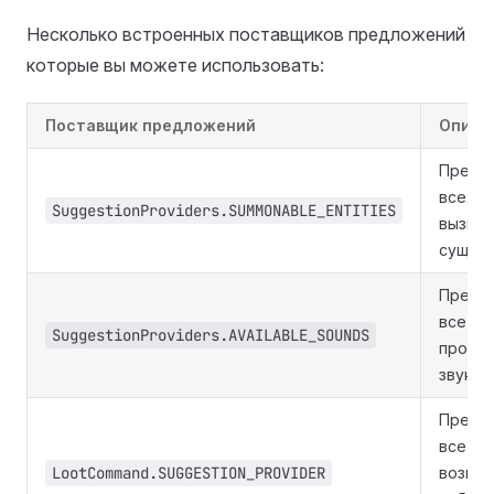
Несколько встроенных поставщиков предложений
которые вы можете использовать:
Поставщик предложений
Описа
Предл
всех
SuggestionProviders.SUMMONABLE_ENTITIES
вызыв
сущнос
Предл
все
SuggestionProviders.AVAILABLE_SOUNDS
произ
звуки.
Предл
все
LootCommand.SUGGESTION_PROVIDER
возмо