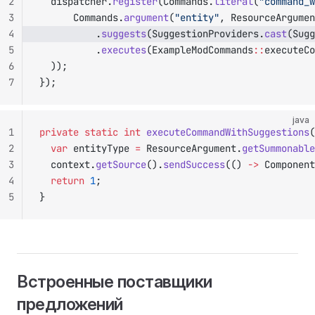
2
	dispatcher.
register
(Commands.
literal
(
"command_w
3
			Commands.
argument
(
"entity"
, ResourceArgumen
4
					.
suggests
(SuggestionProviders.
cast
(Sugg
5
					.
executes
(ExampleModCommands
::
executeCo
6
	));
7
});
java
1
private
 static
 int
 executeCommandWithSuggestions
(
2
	var
 entityType 
=
 ResourceArgument.
getSummonabl
3
	context.
getSource
().
sendSuccess
(() 
->
 Component
4
	return
 1
;
5
}
Встроенные поставщики
предложений