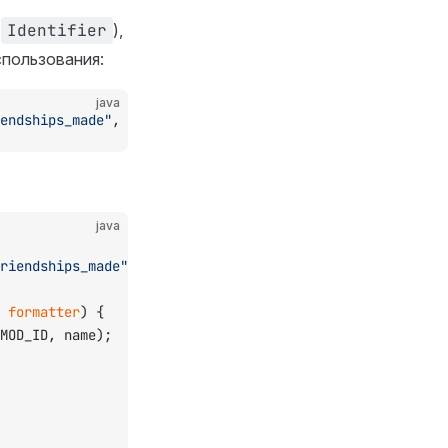
(
Identifier
),
спользования:
java
endships_made"
, StatFormatter.DEFAULT);
java
riendships_made"
, StatFormatter.DEFAULT);
 
formatter
) {
MOD_ID, name);