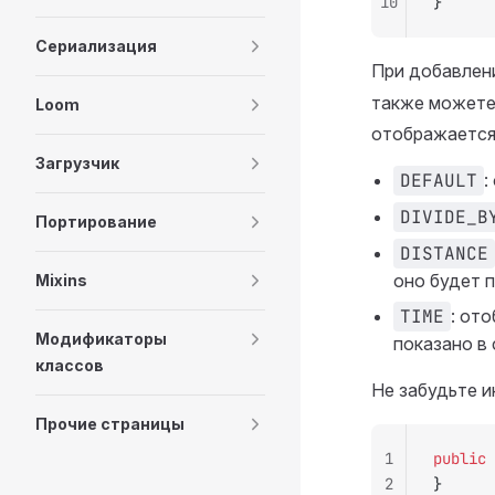
10
}
Сериализация
При добавлени
также можете 
Loom
отображается
Загрузчик
DEFAULT
:
DIVIDE_B
Портирование
DISTANCE
оно будет п
Mixins
TIME
: от
Модификаторы
показано в 
классов
Не забудьте 
Прочие страницы
1
public
 
2
}