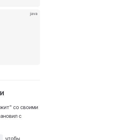
java
ки
ужит" со своими
тановил с
)
, чтобы