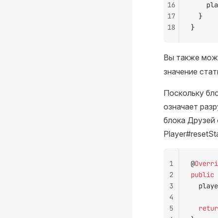
16
		p
17
	}
18
}
Вы также мож
значение стати
Поскольку бло
означает разр
блока Друзей 
Player#resetSta
1
@
Overri
2
public
 
3
	play
4
5
	retu