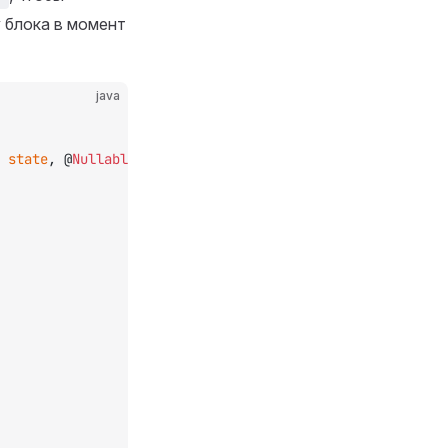
у блока в момент
java
 
state
, @
Nullable
 LivingEntity 
by
, ItemStack 
itemStack
) 