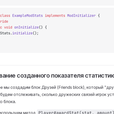
class
 ExampleModStats
 implements
 ModInitializer
 {
ride
ic
 void
 onInitialize
() {
odStats.
initialize
();
вание созданного показателя статисти
е мы создадим блок Друзей (Friends block), который "др
будем отслеживать, сколько дружеских связей игрок ус
о блока.
 используем метод
Player#awardStat(stat, amount