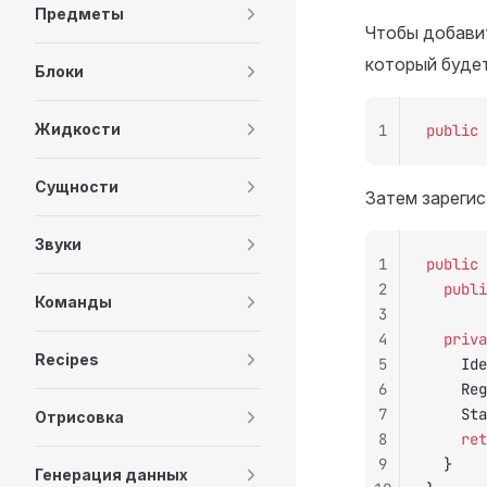
Предметы
Чтобы добавит
который будет
Блоки
Жидкости
1
public
 
Сущности
Затем зарегис
Звуки
1
public
 
2
	publ
Команды
3
4
	priv
Recipes
5
		I
6
		R
7
		S
Отрисовка
8
		re
9
	}
Генерация данных