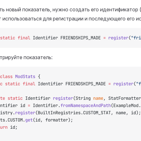
ь новый показатель, нужно создать его идентификатор 
 использоваться для регистрации и последующего его и
static
 final
 Identifier FRIENDSHIPS_MADE 
=
 register
(
"fri
трируйте показатель:
class
 ModStats
 {
ic
 static
 final
 Identifier FRIENDSHIPS_MADE 
=
 register
(
"f
ate
 static
 Identifier 
register
(String 
name
, StatFormatter
dentifier id 
=
 Identifier.
fromNamespaceAndPath
(ExampleMod.
egistry.
register
(BuiltInRegistries.CUSTOM_STAT, name, id);
tats.CUSTOM.
get
(id, formatter);
turn
 id;