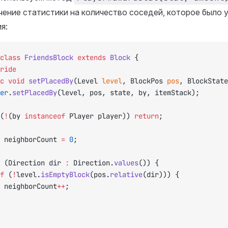
чение статистики на количество соседей, которое было 
я:
class
 FriendsBlock
 extends
 Block
 {
ride
ic
 void
 setPlacedBy
(Level 
level
, BlockPos 
pos
, BlockState
per
.
setPlacedBy
(level, pos, state, by, itemStack);
(
!
(by 
instanceof
 Player player)) 
return
;
 neighborCount 
=
 0
;
 (Direction dir 
:
 Direction.
values
()) {
	if
 (
!
level.
isEmptyBlock
(pos.
relative
(dir))) {
				neighborCount
++
;