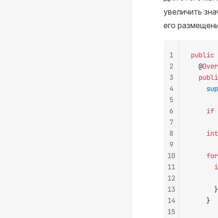
увеличить зна
его размещени
1
public
 
2
	@
Over
3
	publ
4
		su
5
6
		if
 
7
8
		int
9
10
		for
11
		
12
13
			}
14
		}
15