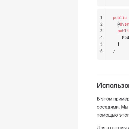
1
public
 
2
	@
Over
3
	publ
4
		M
5
	}
6
}
Использо
В этом пример
соседями. Мы 
помощью этог
Для этого мы