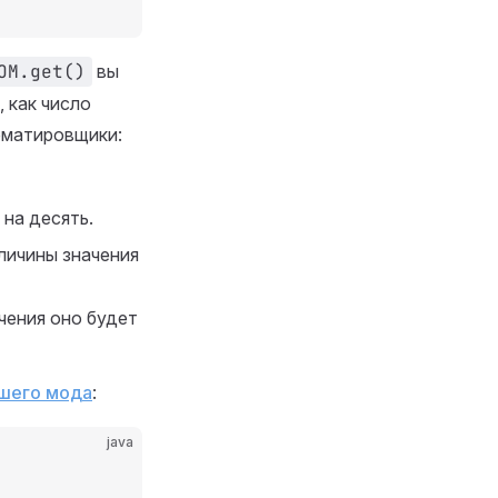
OM.get()
вы
 как число
рматировщики:
 на десять.
еличины значения
чения оно будет
ашего мода
:
java