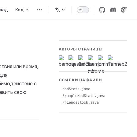
клад
Код
АВТОРЫ СТРАНИЦЫ
твия или время,
для
ССЫЛКИ НА ФАЙЛЫ
заимодействие с
ModStats.java
бавить свою
ExampleModStats.java
FriendsBlock.java