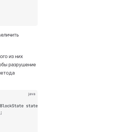
величить
ого из них
тобы разрушение
метода
java
BlockState state, Player player) {
;