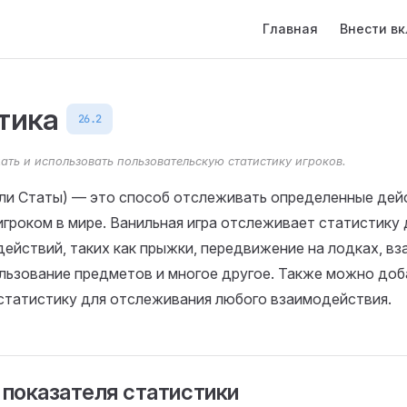
Main Navigation
Главная
Внести в
тика
26.2
дать и использовать пользовательскую статистику игроков.
ли Статы) — это способ отслеживать определенные дейс
гроком в мире. Ванильная игра отслеживает статистику 
ействий, таких как прыжки, передвижение на лодках, в
ользование предметов и многое другое. Также можно до
статистику для отслеживания любого взаимодействия.
 показателя статистики