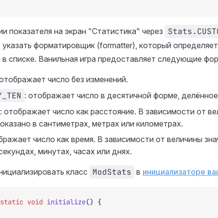
и показателя на экран "Статистика" через
Stats.CUST
указать форматировщик (formatter), который определяет,
 в списке. Ванильная игра предоставляет следующие фо
 отображает число без изменений.
Y_TEN
: отображает число в десятичной форме, делённое
: отображает число как расстояние. В зависимости от в
оказано в сантиметрах, метрах или километрах.
ображает число как время. В зависимости от величины зна
секундах, минутах, часах или днях.
инициализировать класс
ModStats
в
инициализаторе в
static
 void
 initialize
() {