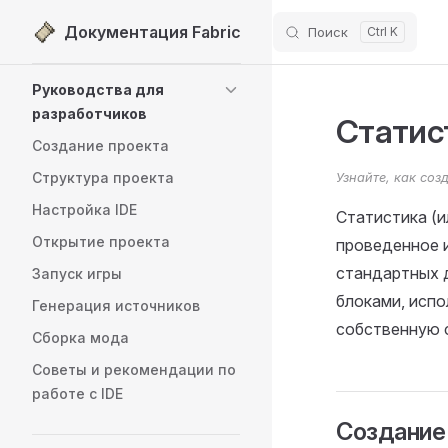
Документация Fabric
Поиск
Перейти к содержимому
Sidebar Navigation
Руководства для
разработчиков
Статис
Создание проекта
Структура проекта
Узнайте, как соз
Настройка IDE
Статистика (и
Открытие проекта
проведенное и
стандартных д
Запуск игры
блоками, исп
Генерация источников
собственную 
Сборка мода
Советы и рекомендации по
работе с IDE
Создание