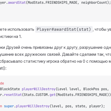
layer.
awardStat
(ModStats.FRIENDSHIPS_MADE, neighborCount);
ете использовать
Player#awardStat(stat)
, чтобы у
стики на 1.
ки Друзей очень привязаны друг к другу, разрушение одн
ушение всех дружеских связей. Давайте сделаем так, ч
сбрасывало статистику игрока обратно на 0 с помощью 
t():
de
BlockState 
playerWillDestroy
(Level level, BlockPos pos, 
er.
resetStat
(Stats.CUSTOM.
get
(ModStats.FRIENDSHIPS_MADE))
rn
 super
.
playerWillDestroy
(level, pos, state, player);