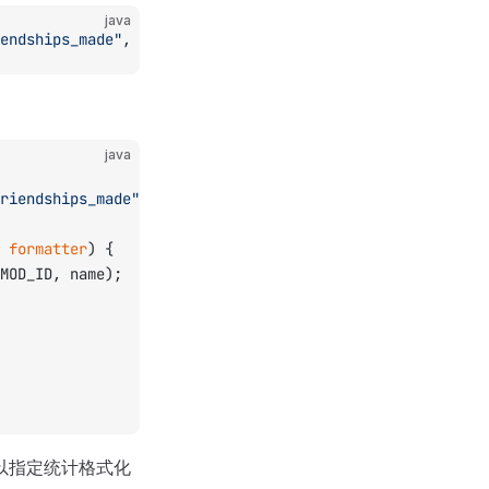
java
endships_made"
, StatFormatter.DEFAULT);
java
riendships_made"
, StatFormatter.DEFAULT);
 
formatter
) {
MOD_ID, name);
以指定统计格式化