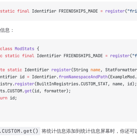
static
 final
 Identifier FRIENDSHIPS_MADE 
=
 register
(
"fri
信息：
class
 ModStats
 {
ic
 static
 final
 Identifier FRIENDSHIPS_MADE 
=
 register
(
"f
ate
 static
 Identifier 
register
(String 
name
, StatFormatter
dentifier id 
=
 Identifier.
fromNamespaceAndPath
(ExampleMod.
egistry.
register
(BuiltInRegistries.CUSTOM_STAT, name, id);
tats.CUSTOM.
get
(id, formatter);
turn
 id;
.CUSTOM.get()
将统计信息添加到统计信息屏幕时，你还可