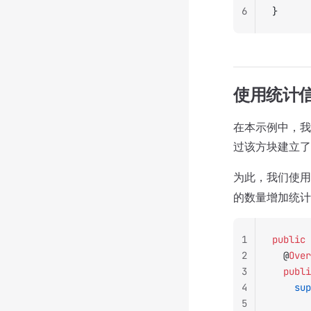
6
}
使用统计
在本示例中，我
过该方块建立了
为此，我们使
的数量增加统计
1
public
 
2
	@
Over
3
	publ
4
		su
5