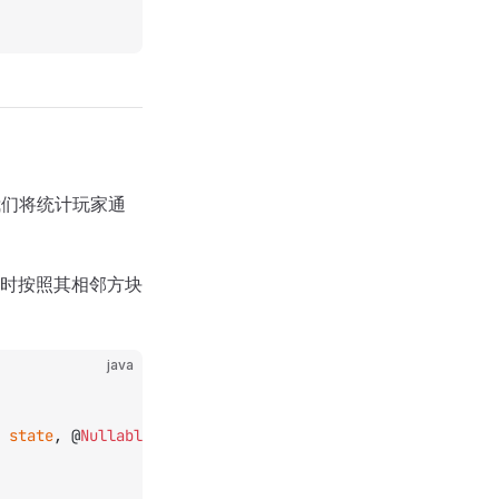
 我们将统计玩家通
时按照其相邻方块
java
 
state
, @
Nullable
 LivingEntity 
by
, ItemStack 
itemStack
) 