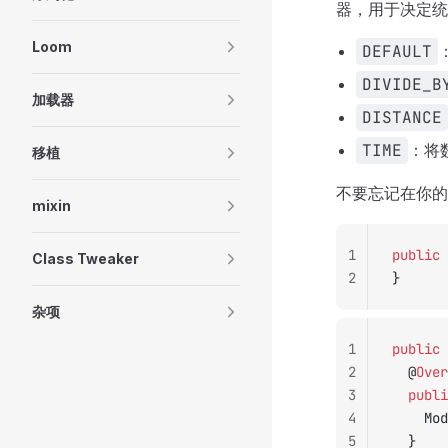
器，用于决定统
Loom
DEFAULT
DIVIDE_B
加载器
DISTANCE
TIME
：将
移植
不要忘记在你的
mixin
1
public
 
Class Tweaker
2
}
杂项
1
public
 
2
	@
Over
3
	publ
4
		M
5
	}