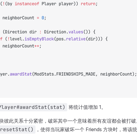
(
!
(by 
instanceof
 Player player)) 
return
;
 neighborCount 
=
 0
;
 (Direction dir 
:
 Direction.
values
()) {
	if
 (
!
level.
isEmptyBlock
(pos.
relative
(dir))) {
				neighborCount
++
;
layer.
awardStat
(ModStats.FRIENDSHIPS_MADE, neighborCount);
Player#awardStat(stat)
将统计值增加 1。
nds 方块彼此关系十分紧密，破坏其中一个意味着所有友谊都会被打
resetStat()
，使得当玩家破坏一个 Friends 方块时，将该