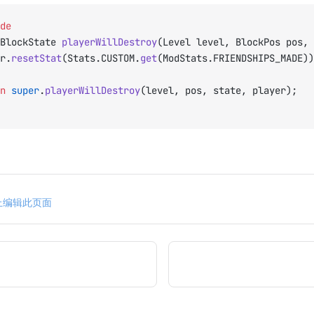
de
BlockState 
playerWillDestroy
(Level level, BlockPos pos, 
er.
resetStat
(Stats.CUSTOM.
get
(ModStats.FRIENDSHIPS_MADE))
rn
 super
.
playerWillDestroy
(level, pos, state, player);
n 上编辑此页面