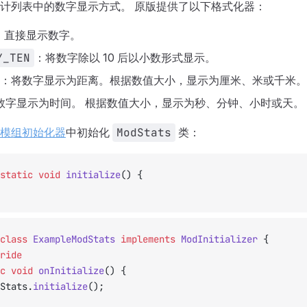
计列表中的数字显示方式。 原版提供了以下格式化器：
：直接显示数字。
Y_TEN
：将数字除以 10 后以小数形式显示。
：将数字显示为距离。根据数值大小，显示为厘米、米或千米。
数字显示为时间。 根据数值大小，显示为秒、分钟、小时或天。
模组初始化器
中初始化
ModStats
类：
static
 void
 initialize
() {
class
 ExampleModStats
 implements
 ModInitializer
 {
ride
ic
 void
 onInitialize
() {
odStats.
initialize
();