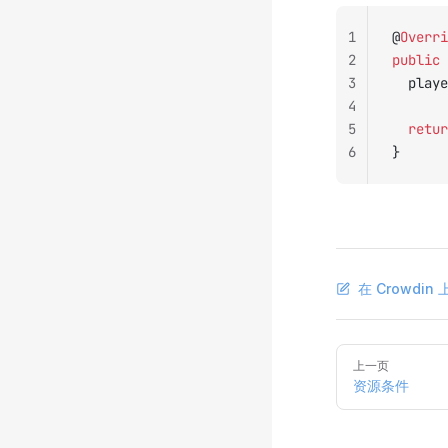
1
@
Overri
2
public
 
3
	play
4
5
	retu
6
}
在 Crowdi
Pager
上一页
资源条件