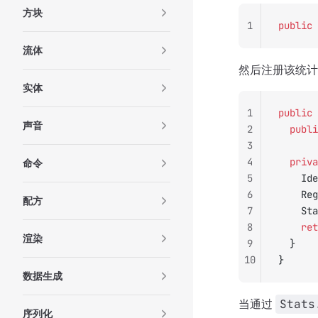
方块
1
public
 
流体
然后注册该统计
实体
1
public
 
声音
2
	publ
3
4
	priv
命令
5
		I
6
		R
配方
7
		S
8
		re
渲染
9
	}
10
}
数据生成
当通过
Stats
序列化