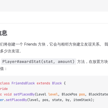
信息
们将创建一个 Friends 方块，它会与相邻方块建立友谊关系。
多少次友谊。
用
Player#awardStat(stat, amount)
方法，在放置方块
值：
class
 FriendsBlock
 extends
 Block
 {
ride
ic
 void
 setPlacedBy
(Level 
level
, BlockPos 
pos
, BlockState
per
.
setPlacedBy
(level, pos, state, by, itemStack);