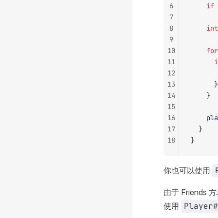
6
		if
 
7
8
		int
9
10
		for
11
		
12
13
			}
14
		}
15
16
		p
17
	}
18
}
你也可以使用
由于 Frie
使用
Player#