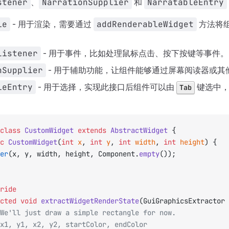
stener
、
NarrationSupplier
和
NarratableEntry
le
- 用于渲染，需要通过
addRenderableWidget
方法将
Listener
- 用于事件，比如处理鼠标点击、按下按键等事件。
nSupplier
- 用于辅助功能，让组件能够通过屏幕阅读器或其
leEntry
- 用于选择，实现此接口后组件可以由
键选中，
Tab
class
 CustomWidget
 extends
 AbstractWidget
 {
ic
 CustomWidget
(
int
 x
, 
int
 y
, 
int
 width
, 
int
 height
) {
per
(x, y, width, height, Component.
empty
());
ride
ected
 void
 extractWidgetRenderState
(GuiGraphicsExtractor 
/ We'll just draw a simple rectangle for now.
/ x1, y1, x2, y2, startColor, endColor