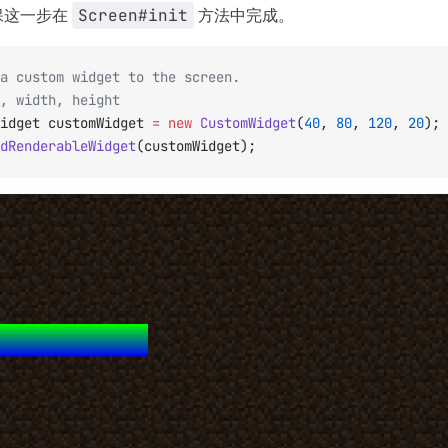
保这一步在
Screen#init
方法中完成。
a custom widget to the screen.
, width, height
idget customWidget 
=
 new
 CustomWidget
(
40
, 
80
, 
120
, 
20
);
dRenderableWidget
(customWidget);