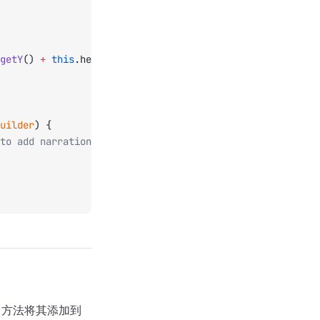
getY
() 
+
 this
.height, startColor, endColor);
uilder
) {
 to add narration to your widget, you can do so here.
方法将其添加到