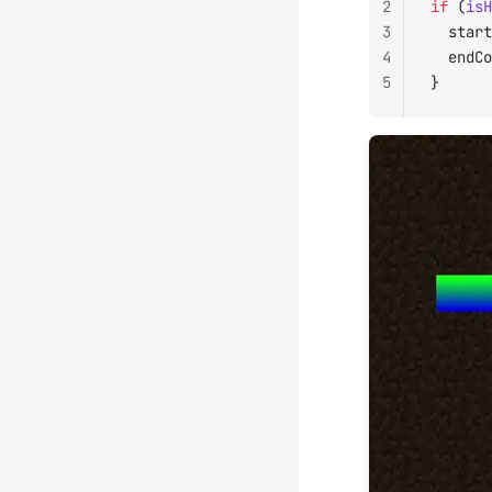
2
if
 (
isH
3
	star
4
	endC
5
}