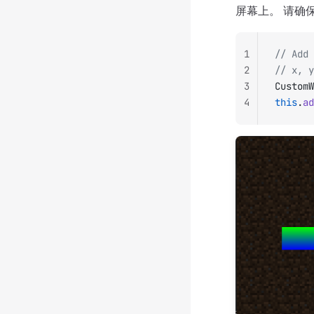
屏幕上。 请确
1
// Add 
2
// x, y
3
CustomW
4
this
.
ad