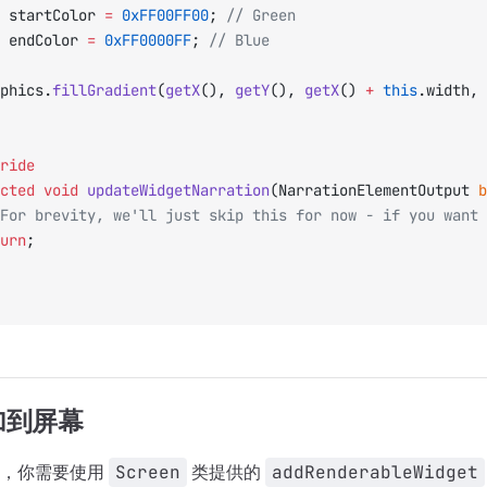
 startColor 
=
 0xFF00FF00
; 
// Green
 endColor 
=
 0xFF0000FF
; 
// Blue
raphics.
fillGradient
(
getX
(), 
getY
(), 
getX
() 
+
 this
.width, 
ride
ected
 void
 updateWidgetNarration
(NarrationElementOutput 
b
/ For brevity, we'll just skip this for now - if you want
turn
;
加到屏幕
样，你需要使用
Screen
类提供的
addRenderableWidget