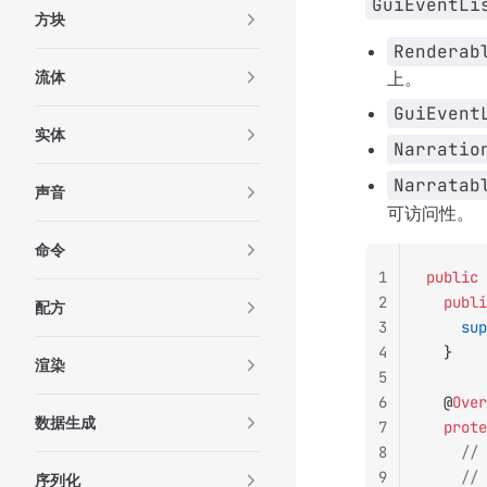
GuiEventLi
方块
Renderab
流体
上。
GuiEvent
实体
Narratio
Narratab
声音
可访问性。
命令
1
public
 
2
	publ
配方
3
		su
4
	}
渲染
5
6
	@
Over
数据生成
7
	prot
8
		/
9
		/
序列化