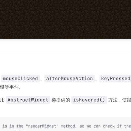
写
mouseClicked
、
afterMouseAction
、
keyPressed
键等事件。
使用
AbstractWidget
类提供的
isHovered()
方法，使鼠
 is in the "renderWidget" method, so we can check if the