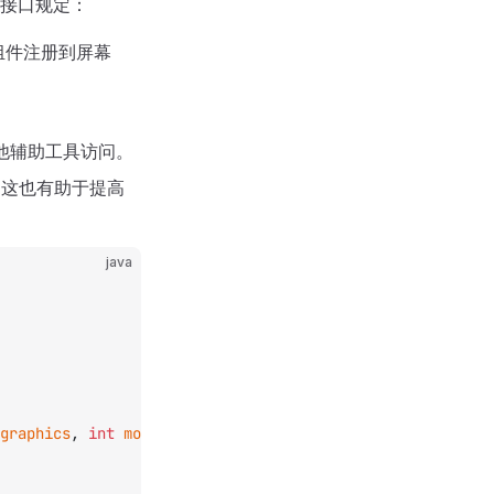
接口规定：
组件注册到屏幕
他辅助工具访问。
这也有助于提高
java
graphics
, 
int
 mouseX
, 
int
 mouseY
, 
float
 delta
) {