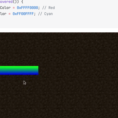
overed
()) {
tColor 
=
 0xFFFF0000
; 
// Red
olor 
=
 0xFF00FFFF
; 
// Cyan