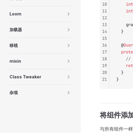
10
		int
11
		int
Loom
12
13
		g
加载器
14
	}
15
16
	@
Over
移植
17
	prot
18
		/
mixin
19
		re
20
	}
Class Tweaker
21
}
杂项
将组件添
与所有组件一